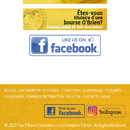
ACCUEIL
LA FONDATION
LE CONSEIL
CONDITIONS
SOUMISSIONS
TITULAIRES
DES BOURSES
DOMAINES D’ATTRIBUTION
BULLETIN
CONTACTEZ-NOUS
© 2023 The O'Brien Foundation / La Fondation O'Brien. All Rights Reserved