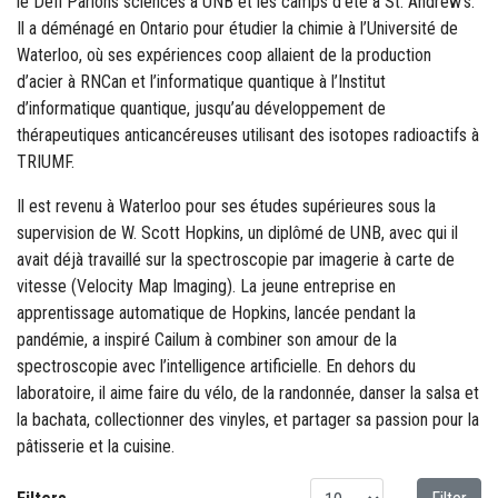
le Défi Parlons sciences à UNB et les camps d’été à St. Andrew’s.
Il a déménagé en Ontario pour étudier la chimie à l’Université de
Waterloo, où ses expériences coop allaient de la production
d’acier à RNCan et l’informatique quantique à l’Institut
d’informatique quantique, jusqu’au développement de
thérapeutiques anticancéreuses utilisant des isotopes radioactifs à
TRIUMF.
Il est revenu à Waterloo pour ses études supérieures sous la
supervision de W. Scott Hopkins, un diplômé de UNB, avec qui il
avait déjà travaillé sur la spectroscopie par imagerie à carte de
vitesse (Velocity Map Imaging). La jeune entreprise en
apprentissage automatique de Hopkins, lancée pendant la
pandémie, a inspiré Cailum à combiner son amour de la
spectroscopie avec l’intelligence artificielle. En dehors du
laboratoire, il aime faire du vélo, de la randonnée, danser la salsa et
la bachata, collectionner des vinyles, et partager sa passion pour la
pâtisserie et la cuisine.
Affichage #