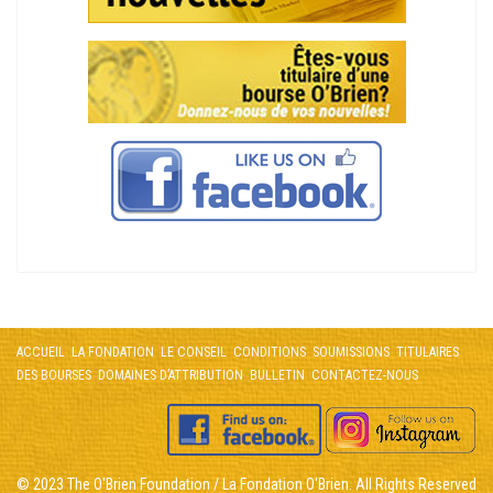
ACCUEIL
LA FONDATION
LE CONSEIL
CONDITIONS
SOUMISSIONS
TITULAIRES
DES BOURSES
DOMAINES D’ATTRIBUTION
BULLETIN
CONTACTEZ-NOUS
© 2023 The O'Brien Foundation / La Fondation O'Brien. All Rights Reserved